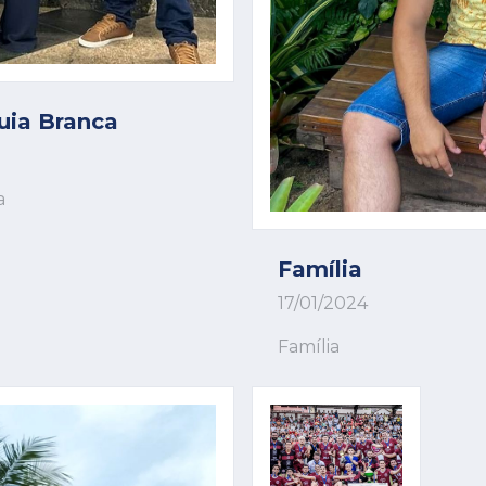
uia Branca
a
Família
17/01/2024
Família