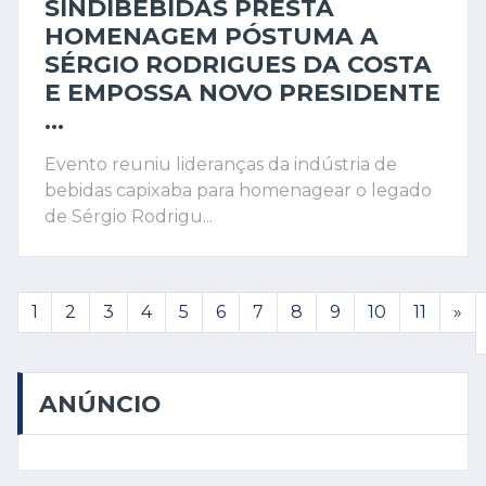
SINDIBEBIDAS PRESTA
HOMENAGEM PÓSTUMA A
SÉRGIO RODRIGUES DA COSTA
E EMPOSSA NOVO PRESIDENTE
...
Evento reuniu lideranças da indústria de
bebidas capixaba para homenagear o legado
de Sérgio Rodrigu...
(atual)
1
2
3
4
5
6
7
8
9
10
11
»
ANÚNCIO