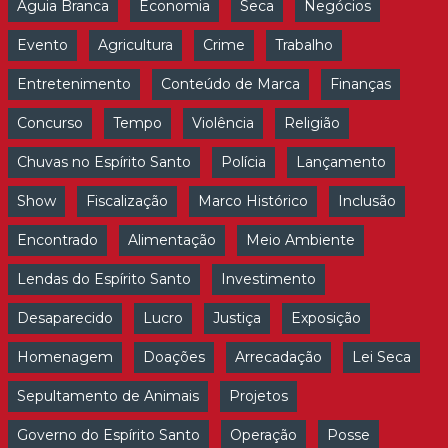
Águia Branca
Economia
Seca
Negócios
Evento
Agricultura
Crime
Trabalho
Entretenimento
Conteúdo de Marca
Finanças
Concurso
Tempo
Violência
Religião
Chuvas no Espírito Santo
Polícia
Lançamento
Show
Fiscalização
Marco Histórico
Inclusão
Encontrado
Alimentação
Meio Ambiente
Lendas do Espírito Santo
Investimento
Desaparecido
Lucro
Justiça
Exposição
Homenagem
Doações
Arrecadação
Lei Seca
Sepultamento de Animais
Projetos
Governo do Espírito Santo
Operação
Posse