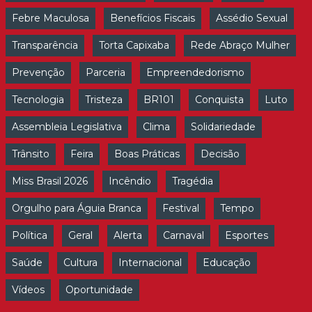
Febre Maculosa
Benefícios Fiscais
Assédio Sexual
Transparência
Torta Capixaba
Rede Abraço Mulher
Prevenção
Parceria
Empreendedorismo
Tecnologia
Tristeza
BR101
Conquista
Luto
Assembleia Legislativa
Clima
Solidariedade
Trânsito
Feira
Boas Práticas
Decisão
Miss Brasil 2026
Incêndio
Tragédia
Orgulho para Águia Branca
Festival
Tempo
Política
Geral
Alerta
Carnaval
Esportes
Saúde
Cultura
Internacional
Educação
Vídeos
Oportunidade