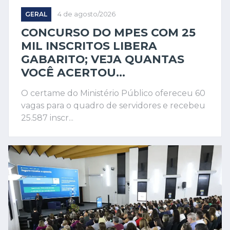
GERAL
4 de agosto/2026
CONCURSO DO MPES COM 25
MIL INSCRITOS LIBERA
GABARITO; VEJA QUANTAS
VOCÊ ACERTOU...
O certame do Ministério Público ofereceu 60
vagas para o quadro de servidores e recebeu
25.587 inscr...