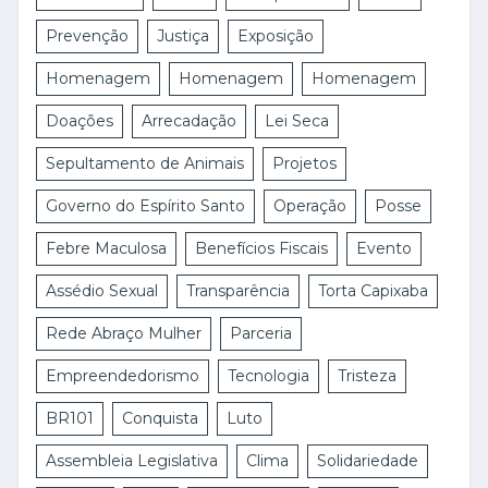
Prevenção
Justiça
Exposição
Homenagem
Homenagem
Homenagem
Doações
Arrecadação
Lei Seca
Sepultamento de Animais
Projetos
Governo do Espírito Santo
Operação
Posse
Febre Maculosa
Benefícios Fiscais
Evento
Assédio Sexual
Transparência
Torta Capixaba
Rede Abraço Mulher
Parceria
Empreendedorismo
Tecnologia
Tristeza
BR101
Conquista
Luto
Assembleia Legislativa
Clima
Solidariedade