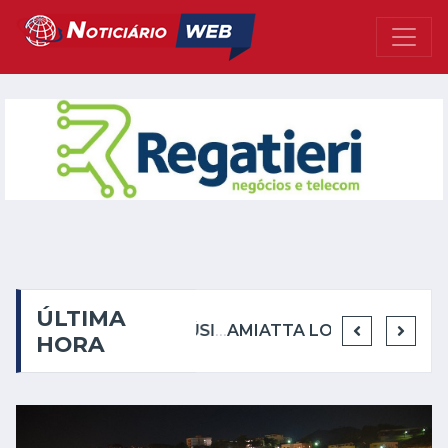
ÚLTIMA
EMICIDA PRESTA HOMENAGEM AOS RACIONAIS MC'S NO MOVIMENTO CIDADE
CASA DA MÚSICA SÔNIA CABRAL APRESENTA PROGRAMAÇÃO DIVERSIFICADA EM AGOSTO COM LITERATURA, TEATRO, MÚSICA, HUMOR E CAPOEIRA
AMIATTA LODGE REÚNE CONVIDADOS PARA PODA DAS VIDEIRAS EM SÁBADO DE LUA NOVA
HORA