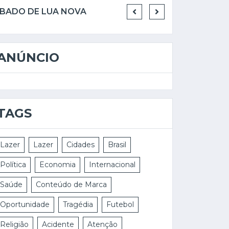
RE/MAX FACILITY 2 INAUGURA NOVA SEDE EM CASTELO E CONSOLIDA EXPANSÃO NO SUL DO ESPÍRITO SANTO
ANÚNCIO
TAGS
Lazer
Lazer
Cidades
Brasil
Política
Economia
Internacional
Saúde
Conteúdo de Marca
Oportunidade
Tragédia
Futebol
Religião
Acidente
Atenção