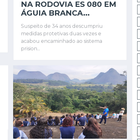
NA RODOVIA ES 080 EM
ÁGUIA BRANCA...
Suspeito de 34 anos descumpriu
medidas protetivas duas vezes e
acabou encaminhado ao sistema
prision...