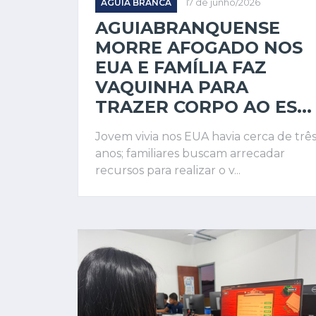
ÁGUIA BRANCA
17 de junho/2026
AGUIABRANQUENSE
MORRE AFOGADO NOS
EUA E FAMÍLIA FAZ
VAQUINHA PARA
TRAZER CORPO AO ES...
Jovem vivia nos EUA havia cerca de trê
anos; familiares buscam arrecadar
recursos para realizar o v...