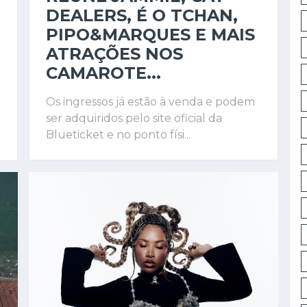
DEALERS, É O TCHAN,
PIPO&MARQUES E MAIS
ATRAÇÕES NOS
CAMAROTE...
Os ingressos já estão à venda e podem
ser adquiridos pelo site oficial da
Blueticket e no ponto físi...