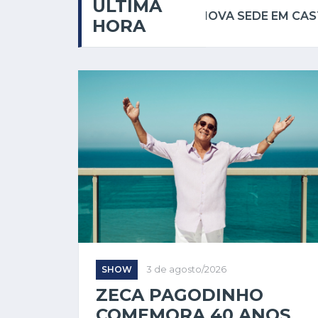
ÚLTIMA
RE/MAX FACILITY 2 INAUGURA NOVA SEDE EM CASTELO E CONSOLIDA EXPANSÃO NO SUL DO ESPÍRITO SANTO
HORA
SHOW
3 de agosto/2026
ZECA PAGODINHO
COMEMORA 40 ANOS