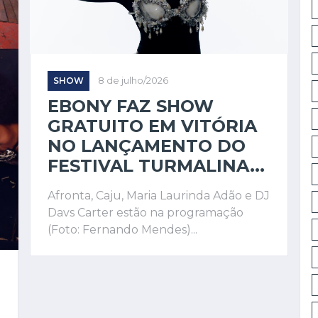
SHOW
8 de julho/2026
EBONY FAZ SHOW
GRATUITO EM VITÓRIA
NO LANÇAMENTO DO
FESTIVAL TURMALINA...
Afronta, Caju, Maria Laurinda Adão e DJ
Davs Carter estão na programação
(Foto: Fernando Mendes)...