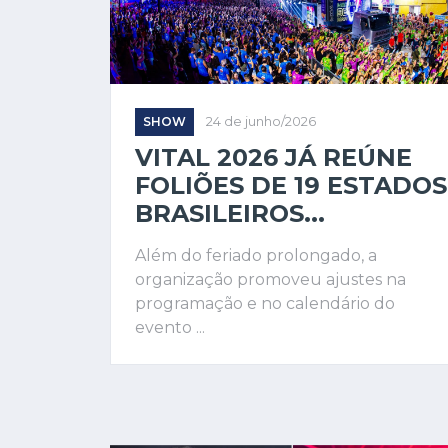
SHOW
24 de junho/2026
VITAL 2026 JÁ REÚNE
FOLIÕES DE 19 ESTADOS
BRASILEIROS...
Além do feriado prolongado, a
organização promoveu ajustes na
programação e no calendário do
evento ...