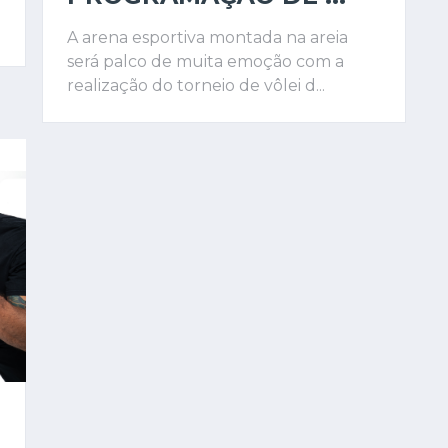
A arena esportiva montada na areia
será palco de muita emoção com a
realização do torneio de vôlei d...