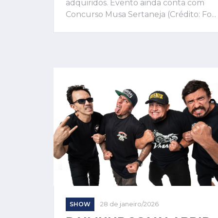
adquiridos. Evento ainda conta com
Concurso Musa Sertaneja (Crédito: Fo...
SHOW
28 de janeiro/2026