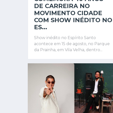
DE CARREIRA NO
MOVIMENTO CIDADE
COM SHOW INÉDITO NO
ES...
Show inédito no Espírito Santo
acontece em 15 de agosto, no Parque
da Prainha, em Vila Velha, dentro...