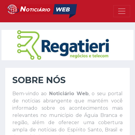
SOBRE NÓS
Bem-vindo ao
Noticiário Web
, o seu portal
de notícias abrangente que mantém você
informado sobre os acontecimentos mais
relevantes no município de Águia Branca e
região, além de oferecer uma cobertura
ampla de notícias do Espírito Santo, Brasil e