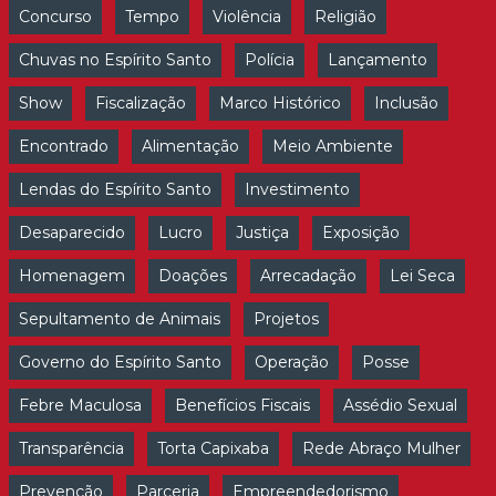
Concurso
Tempo
Violência
Religião
Chuvas no Espírito Santo
Polícia
Lançamento
Show
Fiscalização
Marco Histórico
Inclusão
Encontrado
Alimentação
Meio Ambiente
Lendas do Espírito Santo
Investimento
Desaparecido
Lucro
Justiça
Exposição
Homenagem
Doações
Arrecadação
Lei Seca
Sepultamento de Animais
Projetos
Governo do Espírito Santo
Operação
Posse
Febre Maculosa
Benefícios Fiscais
Assédio Sexual
Transparência
Torta Capixaba
Rede Abraço Mulher
Prevenção
Parceria
Empreendedorismo