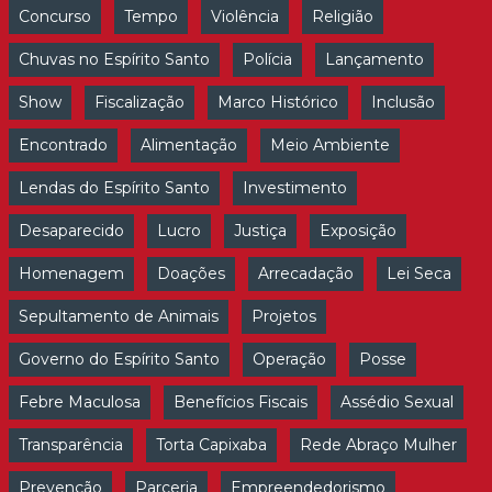
Concurso
Tempo
Violência
Religião
Chuvas no Espírito Santo
Polícia
Lançamento
Show
Fiscalização
Marco Histórico
Inclusão
Encontrado
Alimentação
Meio Ambiente
Lendas do Espírito Santo
Investimento
Desaparecido
Lucro
Justiça
Exposição
Homenagem
Doações
Arrecadação
Lei Seca
Sepultamento de Animais
Projetos
Governo do Espírito Santo
Operação
Posse
Febre Maculosa
Benefícios Fiscais
Assédio Sexual
Transparência
Torta Capixaba
Rede Abraço Mulher
Prevenção
Parceria
Empreendedorismo