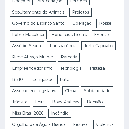
Doações
Arrecadação
Lei Seca
Sepultamento de Animais
Projetos
Governo do Espírito Santo
Operação
Posse
Febre Maculosa
Benefícios Fiscais
Evento
Assédio Sexual
Transparência
Torta Capixaba
Rede Abraço Mulher
Parceria
Empreendedorismo
Tecnologia
Tristeza
BR101
Conquista
Luto
Assembleia Legislativa
Clima
Solidariedade
Trânsito
Feira
Boas Práticas
Decisão
Miss Brasil 2026
Incêndio
Orgulho para Águia Branca
Festival
Violência