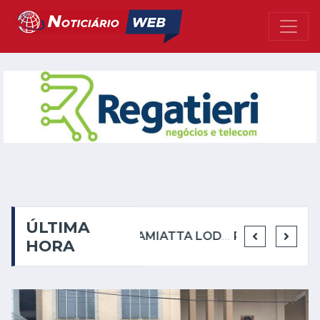
ÚLTIMA
CASA DA MÚSICA SÔNIA CABRAL APRESENTA PROGRAMAÇÃO DIVERSIFICADA EM AGOSTO COM LITERATURA, TEATRO, MÚSICA, HUMOR E CAPOEIRA
AMIATTA LODGE REÚNE CONVIDADOS PARA PODA DAS VIDEIRAS EM SÁBADO DE LUA NOVA
RE/MAX FACILITY 2 INAUGURA NOVA SEDE EM CASTELO E CONSOLIDA EXPANSÃO NO SUL DO ESPÍRITO SANTO
HORA