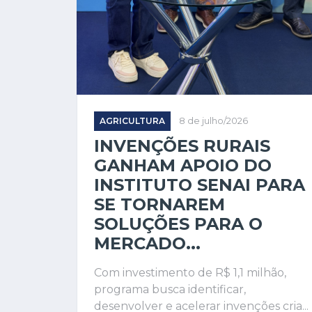
AGRICULTURA
8 de julho/2026
INVENÇÕES RURAIS
GANHAM APOIO DO
INSTITUTO SENAI PARA
SE TORNAREM
SOLUÇÕES PARA O
MERCADO...
Com investimento de R$ 1,1 milhão,
programa busca identificar,
desenvolver e acelerar invenções cria...