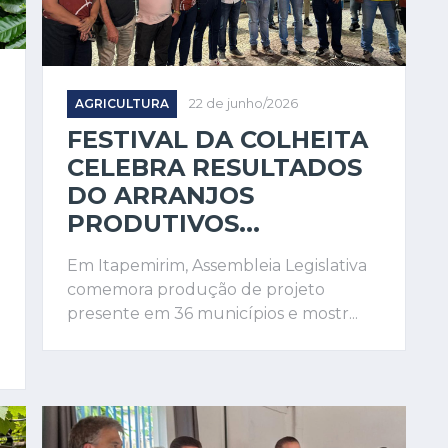
AGRICULTURA
22 de junho/2026
FESTIVAL DA COLHEITA
CELEBRA RESULTADOS
DO ARRANJOS
PRODUTIVOS...
Em Itapemirim, Assembleia Legislativa
comemora produção de projeto
presente em 36 municípios e mostr...