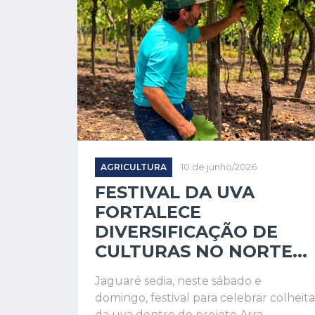
AGRICULTURA
10 de junho/2026
FESTIVAL DA UVA
FORTALECE
DIVERSIFICAÇÃO DE
CULTURAS NO NORTE...
Jaguaré sedia, neste sábado e
domingo, festival para celebrar colheita
da uva dentro do projeto Arra...