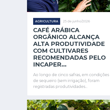
AGRICULTURA
25 de junho/2026
CAFÉ ARÁBICA
ORGÂNICO ALCANÇA
ALTA PRODUTIVIDADE
COM CULTIVARES
RECOMENDADAS PELO
INCAPER...
Ao longo de cinco safras, em condições
de sequeiro (sem irrigação), foram
registradas produtividades...