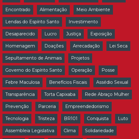
Encontrado
Alimentação
Meio Ambiente
Lendas do Espírito Santo
Investimento
Desaparecido
Lucro
Justiça
Exposição
Homenagem
Doações
Arrecadação
Lei Seca
Sepultamento de Animais
Projetos
Governo do Espírito Santo
Operação
Posse
Febre Maculosa
Benefícios Fiscais
Assédio Sexual
Transparência
Torta Capixaba
Rede Abraço Mulher
Prevenção
Parceria
Empreendedorismo
Tecnologia
Tristeza
BR101
Conquista
Luto
Assembleia Legislativa
Clima
Solidariedade