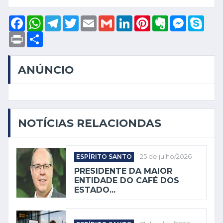
Facebook
WhatsApp
Telegram
Twitter
Email
Gmail
LinkedIn
Pinterest
Evernote
Messeng
Sky
Print
Compartilhar
ANÚNCIO
NOTÍCIAS RELACIONDAS
ESPÍRITO SANTO
25 de julho/2026
PRESIDENTE DA MAIOR
ENTIDADE DO CAFÉ DOS
ESTADO...