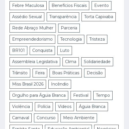
Febre Maculosa
Benefícios Fiscais
Evento
Assédio Sexual
Transparência
Torta Capixaba
Rede Abraço Mulher
Parceria
Empreendedorismo
Tecnologia
Tristeza
BR101
Conquista
Luto
Assembleia Legislativa
Clima
Solidariedade
Trânsito
Feira
Boas Práticas
Decisão
Miss Brasil 2026
Incêndio
Orgulho para Águia Branca
Festival
Tempo
Violência
Polícia
Vìdeos
Águia Branca
Carnaval
Concurso
Meio Ambiente
Espírito Santo
Educação Ambiental
Negócios