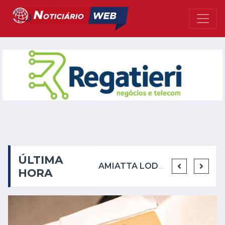
ÚLTIMA
EMICIDA PRESTA HOMENAGEM AOS RACIONAIS MC'S NO MOVIMENTO CIDADE
CASA DA MÚSICA SÔNIA CABRAL APRESENTA PROGRAMAÇÃO DIVERSIFICADA EM AGOSTO COM LITERATURA, TEATRO, MÚSICA, HUMOR E CAPOEIRA
AMIATTA LODGE REÚNE CONVIDADOS PARA PODA DAS VIDEIRAS EM SÁBADO DE LUA NOVA
HORA