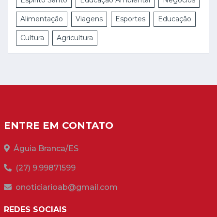
Alimentação
Viagens
Esportes
Educação
Cultura
Agricultura
ENTRE EM CONTATO
Águia Branca/ES
(27) 9.99871599
onoticiarioab@gmail.com
REDES SOCIAIS