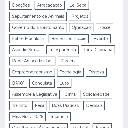
Doações
Arrecadação
Lei Seca
Sepultamento de Animais
Projetos
Governo do Espírito Santo
Operação
Posse
Febre Maculosa
Benefícios Fiscais
Evento
Assédio Sexual
Transparência
Torta Capixaba
Rede Abraço Mulher
Parceria
Empreendedorismo
Tecnologia
Tristeza
BR101
Conquista
Luto
Assembleia Legislativa
Clima
Solidariedade
Trânsito
Feira
Boas Práticas
Decisão
Miss Brasil 2026
Incêndio
Orgulho para Águia Branca
Festival
Tempo