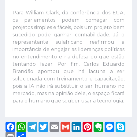
Para William Clark, da conferência dos EUA,
os parlamentos podem começar com
projetos simples e fáceis, pois um projeto bem
sucedido pode ganhar confiabilidade. Já o
representante sulafricano reafirmou a
importância de engajar as lideranças políticas
no entendimento e na defesa do que estão
tentando fazer. Por fim, Carlos Eduardo
Brandão apontou que há lacuna a ser
solucionada com treinamento e capacitação,
pois a IA não irá substituir o ser humano no
mercado, mas na opinião dele, o espaço ficará
para o humano que souber usar a tecnologia.
Facebook
WhatsApp
Telegram
Twitter
Email
Gmail
LinkedIn
Pinterest
Evernote
Messeng
Sky
Print
Compartilhar