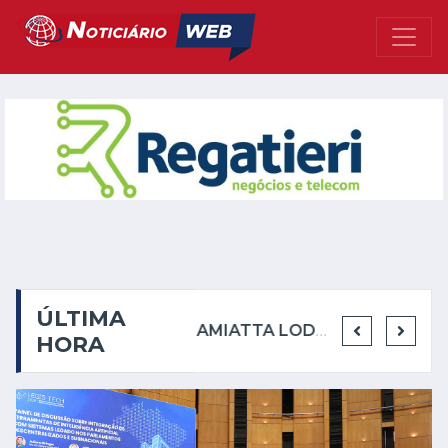
ÚLTIMA
EMICIDA PRESTA HOMENAGEM AOS RACIONAIS MC'S NO MOVIMENTO CIDADE
CASA DA MÚSICA SÔNIA CABRAL APRESENTA PROGRAMAÇÃO DIVERSIFICADA EM AGOSTO COM LITERATURA, TEATRO, MÚSICA, HUMOR E CAPOEIRA
AMIATTA LODGE REÚNE CONVIDADOS PARA PODA DAS VIDEIRAS EM SÁBADO DE LUA NOVA
HORA